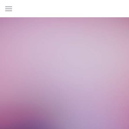
Home
Work
About
Contact us
Creative Incubations